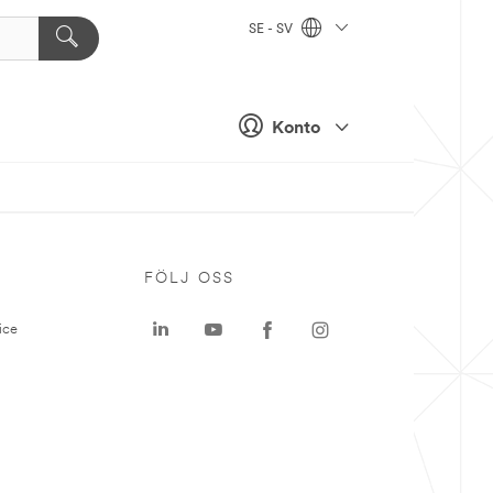
SE - SV
Konto
P
FÖLJ OSS
ice