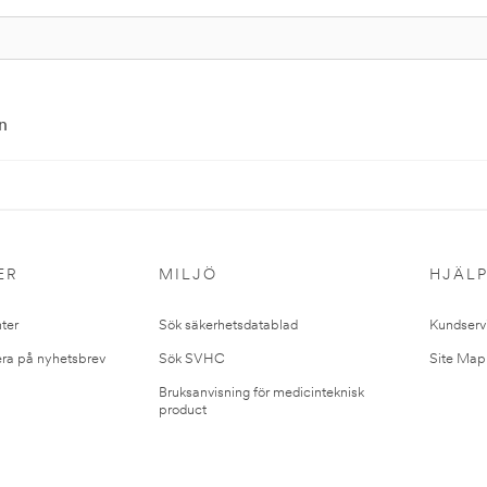
n
ER
MILJÖ
HJÄL
ter
Sök säkerhetsdatablad
Kundserv
ra på nyhetsbrev
Sök SVHC
Site Map
Bruksanvisning för medicinteknisk
product