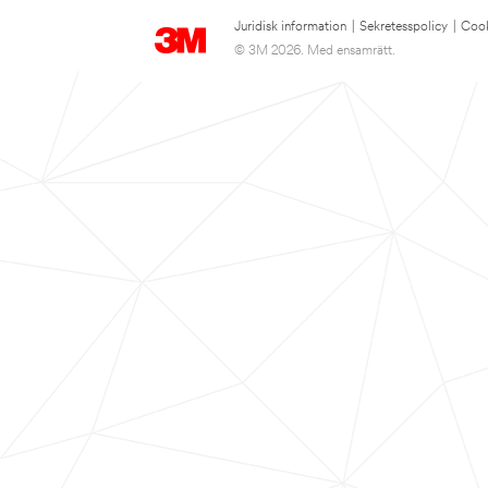
Juridisk information
|
Sekretesspolicy
|
Cook
© 3M 2026. Med ensamrätt.