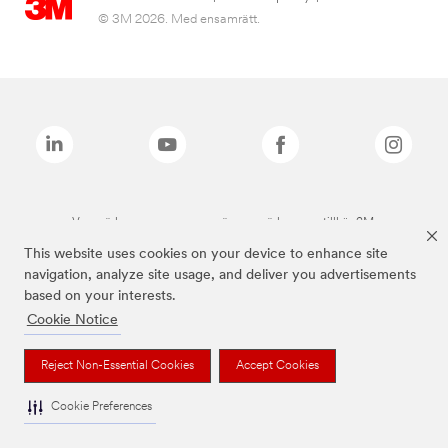
© 3M 2026. Med ensamrätt.
Varumärken som anges ovan är varumärken som tillhör 3M.
This website uses cookies on your device to enhance site
navigation, analyze site usage, and deliver you advertisements
based on your interests.
Cookie Notice
Reject Non-Essential Cookies
Accept Cookies
Cookie Preferences