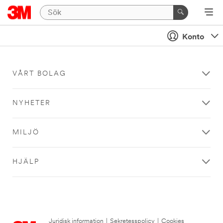
Konto
VÅRT BOLAG
NYHETER
MILJÖ
HJÄLP
Juridisk information
|
Sekretesspolicy
|
Cookies