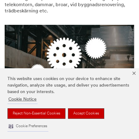
telekomtorn, dammar, broar, vid byggnadsrenovering,
trädbeskärning etc.
This website uses cookies on your device to enhance site
navigation, analyze site usage, and deliver you advertisements
based on your interests.
Industriellt underhåll - Kurser för personal som arbetar
Cookie Notice
på hög höjd
Reject Non-Essential Cookies
Accept Cookies
Kurser för personal som arbetar i slutna utrymmen,
skorstenar, däck, gaffeltruckar, underhållsuppgifter etc.
Cookie Preferences