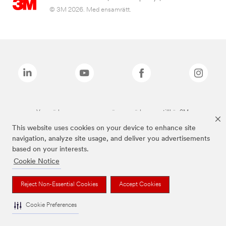
© 3M 2026. Med ensamrätt.
Varumärken som anges ovan är varumärken som tillhör 3M.
This website uses cookies on your device to enhance site
navigation, analyze site usage, and deliver you advertisements
based on your interests.
Cookie Notice
Reject Non-Essential Cookies
Accept Cookies
Cookie Preferences