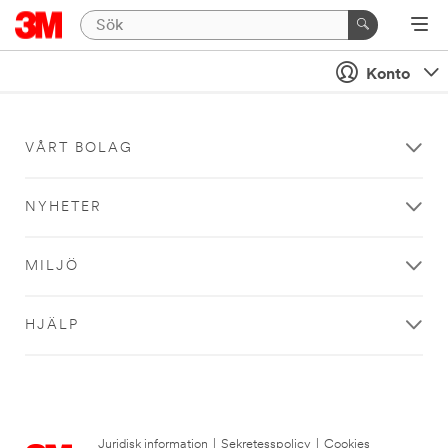
Konto
VÅRT BOLAG
NYHETER
MILJÖ
HJÄLP
Juridisk information
|
Sekretesspolicy
|
Cookies