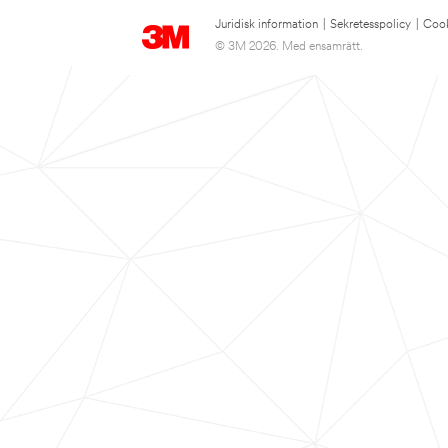
Juridisk information
|
Sekretesspolicy
|
Cook
© 3M 2026. Med ensamrätt.