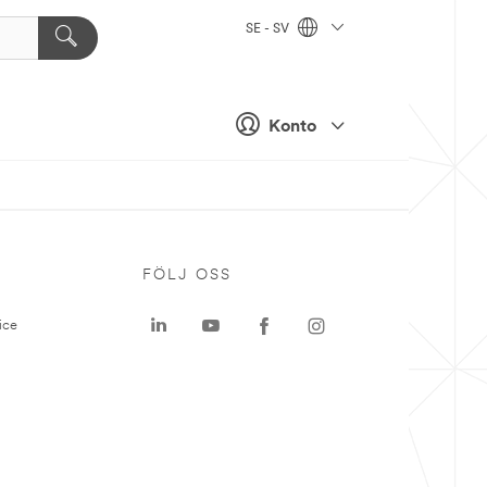
SE - SV
Konto
P
FÖLJ OSS
ice