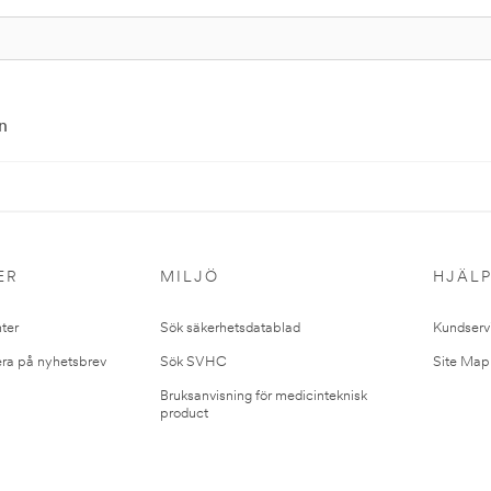
n
ER
MILJÖ
HJÄL
ter
Sök säkerhetsdatablad
Kundserv
ra på nyhetsbrev
Sök SVHC
Site Map
Bruksanvisning för medicinteknisk
product