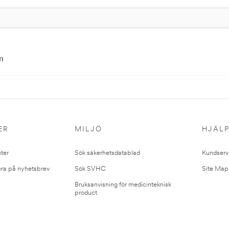
n
ER
MILJÖ
HJÄL
ter
Sök säkerhetsdatablad
Kundserv
ra på nyhetsbrev
Sök SVHC
Site Map
Bruksanvisning för medicinteknisk
product