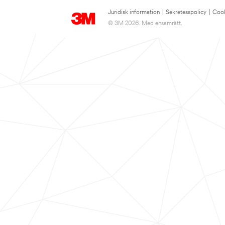
Juridisk information
|
Sekretesspolicy
|
Cook
© 3M 2026. Med ensamrätt.