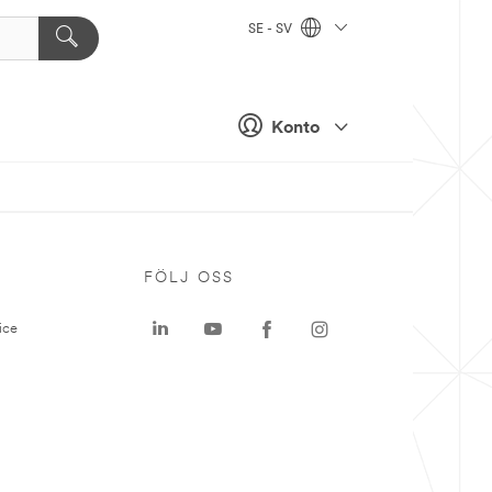
SE - SV
Konto
P
FÖLJ OSS
ice