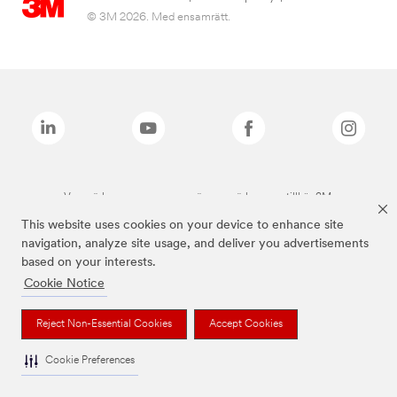
© 3M 2026. Med ensamrätt.
Varumärken som anges ovan är varumärken som tillhör 3M.
This website uses cookies on your device to enhance site
navigation, analyze site usage, and deliver you advertisements
based on your interests.
Cookie Notice
Reject Non-Essential Cookies
Accept Cookies
Cookie Preferences