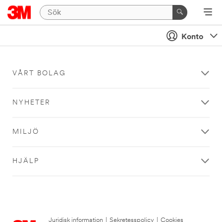
Konto
VÅRT BOLAG
NYHETER
MILJÖ
HJÄLP
Juridisk information
|
Sekretesspolicy
|
Cookies