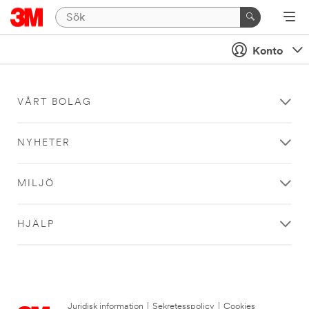
Konto
VÅRT BOLAG
NYHETER
MILJÖ
HJÄLP
Juridisk information
|
Sekretesspolicy
|
Cookies