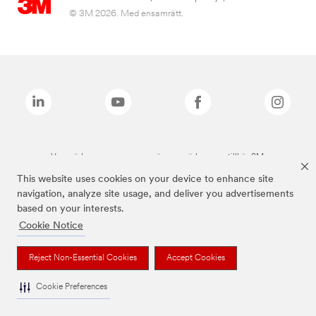
© 3M 2026. Med ensamrätt.
Varumärken som anges ovan är varumärken som tillhör 3M.
This website uses cookies on your device to enhance site
navigation, analyze site usage, and deliver you advertisements
based on your interests.
Cookie Notice
Reject Non-Essential Cookies
Accept Cookies
Cookie Preferences