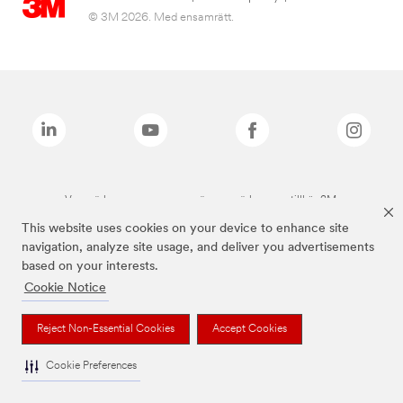
© 3M 2026. Med ensamrätt.
Varumärken som anges ovan är varumärken som tillhör 3M.
This website uses cookies on your device to enhance site
navigation, analyze site usage, and deliver you advertisements
based on your interests.
Cookie Notice
Reject Non-Essential Cookies
Accept Cookies
Cookie Preferences