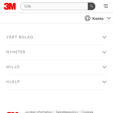
Konto
VÅRT BOLAG
NYHETER
MILJÖ
HJÄLP
Juridisk information
|
Sekretesspolicy
|
Cookies