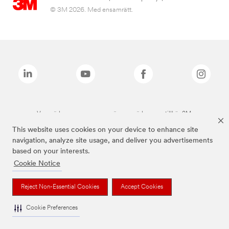
© 3M 2026. Med ensamrätt.
Varumärken som anges ovan är varumärken som tillhör 3M.
This website uses cookies on your device to enhance site
navigation, analyze site usage, and deliver you advertisements
based on your interests.
Cookie Notice
Reject Non-Essential Cookies
Accept Cookies
Cookie Preferences