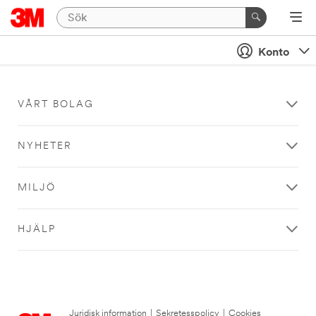
Konto
VÅRT BOLAG
NYHETER
MILJÖ
HJÄLP
Juridisk information
|
Sekretesspolicy
|
Cookies