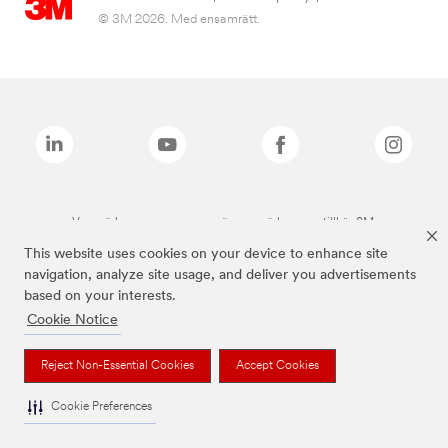
© 3M 2026. Med ensamrätt.
Varumärken som anges ovan är varumärken som tillhör 3M.
This website uses cookies on your device to enhance site
navigation, analyze site usage, and deliver you advertisements
based on your interests.
Cookie Notice
Reject Non-Essential Cookies
Accept Cookies
Cookie Preferences