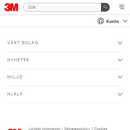
Konto
VÅRT BOLAG
NYHETER
MILJÖ
HJÄLP
Juridisk information
|
Sekretesspolicy
|
Cookies