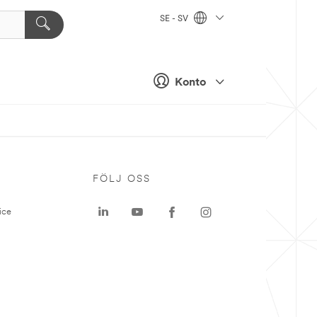
SE - SV
Konto
P
FÖLJ OSS
ice