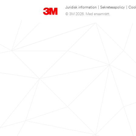
Juridisk information
|
Sekretesspolicy
|
Cook
© 3M 2026. Med ensamrätt.