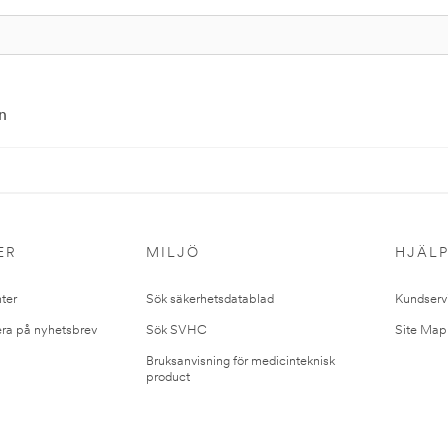
n
ER
MILJÖ
HJÄL
ter
Sök säkerhetsdatablad
Kundserv
ra på nyhetsbrev
Sök SVHC
Site Map
Bruksanvisning för medicinteknisk
product