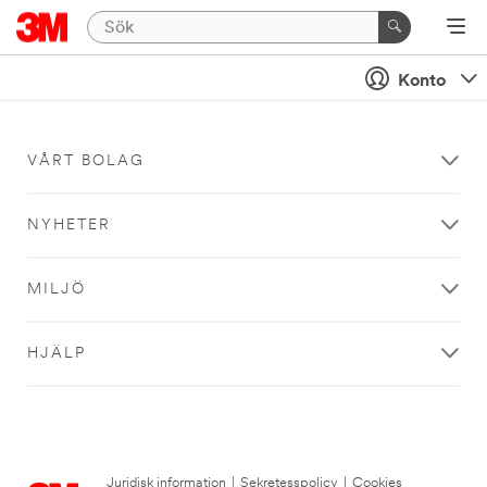
Konto
VÅRT BOLAG
NYHETER
MILJÖ
HJÄLP
Juridisk information
|
Sekretesspolicy
|
Cookies