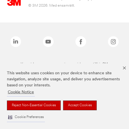
© 3M 2026. Med ensamrätt.
Varumärken som anges ovan är varumärken som tillhör 3M.
This website uses cookies on your device to enhance site
navigation, analyze site usage, and deliver you advertisements
based on your interests.
Cookie Notice
Reject Non-Essential Cookies
Accept Cookies
Cookie Preferences