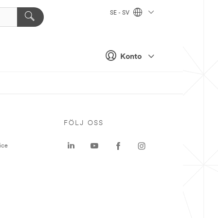
SE - SV
Konto
P
FÖLJ OSS
ice