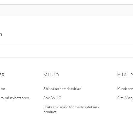
n
ER
MILJÖ
HJÄL
ter
Sök säkerhetsdatablad
Kundserv
ra på nyhetsbrev
Sök SVHC
Site Map
Bruksanvisning för medicinteknisk
product