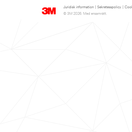
Juridisk information
|
Sekretesspolicy
|
Cook
© 3M 2026. Med ensamrätt.