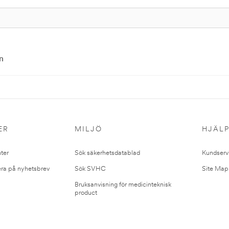
n
ER
MILJÖ
HJÄL
ter
Sök säkerhetsdatablad
Kundserv
ra på nyhetsbrev
Sök SVHC
Site Map
Bruksanvisning för medicinteknisk
product