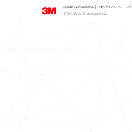
Juridisk information
|
Sekretesspolicy
|
Cook
© 3M 2026. Med ensamrätt.