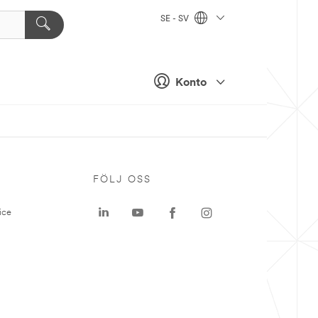
SE - SV
Konto
P
FÖLJ OSS
ice