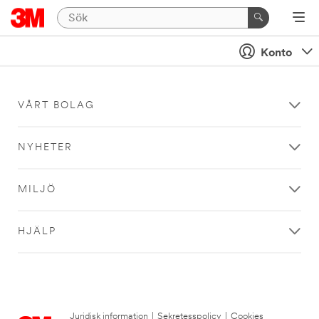
Konto
VÅRT BOLAG
NYHETER
MILJÖ
HJÄLP
Juridisk information
|
Sekretesspolicy
|
Cookies