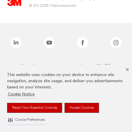
© 3M 2026. Med ensamrätt.
Varumärken som anges ovan är varumärken som tillhör 3M.
This website uses cookies on your device to enhance site
navigation, analyze site usage, and deliver you advertisements
based on your interests.
Cookie Notice
Reject Non-Essential Cookies
Accept Cookies
Cookie Preferences