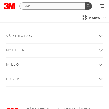
Konto
VÅRT BOLAG
NYHETER
MILJÖ
HJÄLP
Juridisk information
|
Sekretesspolicy
|
Cookies