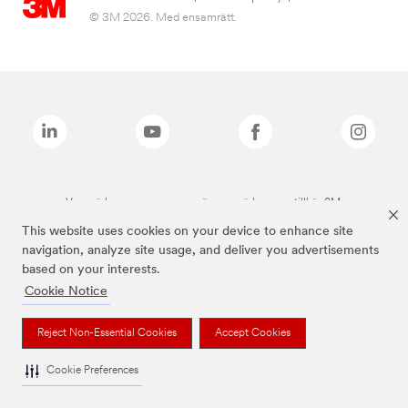
© 3M 2026. Med ensamrätt.
Varumärken som anges ovan är varumärken som tillhör 3M.
This website uses cookies on your device to enhance site
navigation, analyze site usage, and deliver you advertisements
based on your interests.
Cookie Notice
Reject Non-Essential Cookies
Accept Cookies
Cookie Preferences