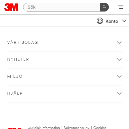
Konto
VÅRT BOLAG
NYHETER
MILJÖ
HJÄLP
Juridisk information
|
Sekretesspolicy
|
Cookies