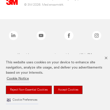
© 3M 2026. Med ensamrätt.
Varumärken som anges ovan är varumärken som tillhör 3M.
This website uses cookies on your device to enhance site
navigation, analyze site usage, and deliver you advertisements
based on your interests.
Cookie Notice
Reject Non-Essential Cookies
Accept Cookies
Cookie Preferences