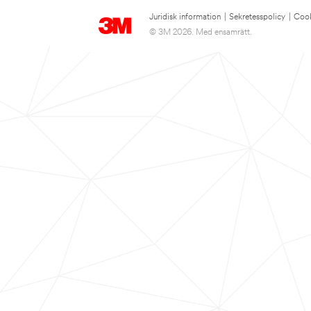
Juridisk information
|
Sekretesspolicy
|
Cook
© 3M 2026. Med ensamrätt.