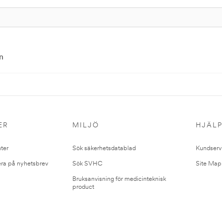
n
ER
MILJÖ
HJÄL
ter
Sök säkerhetsdatablad
Kundserv
ra på nyhetsbrev
Sök SVHC
Site Map
Bruksanvisning för medicinteknisk
product