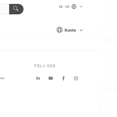
SE - SV
Konto
P
FÖLJ OSS
ice