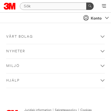
Konto
VÅRT BOLAG
NYHETER
MILJÖ
HJÄLP
Juridisk information
|
Sekretesspolicy
|
Cookies