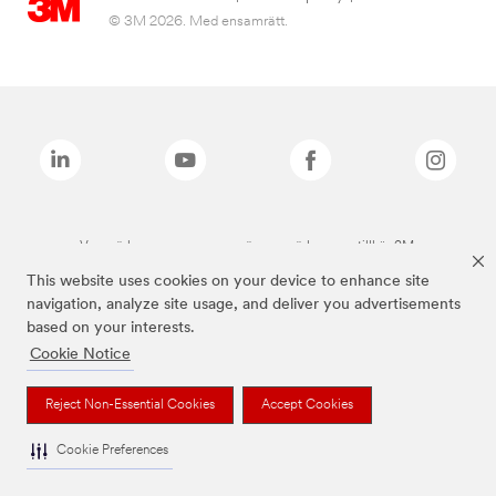
© 3M 2026. Med ensamrätt.
Varumärken som anges ovan är varumärken som tillhör 3M.
This website uses cookies on your device to enhance site
navigation, analyze site usage, and deliver you advertisements
based on your interests.
Cookie Notice
Reject Non-Essential Cookies
Accept Cookies
Cookie Preferences