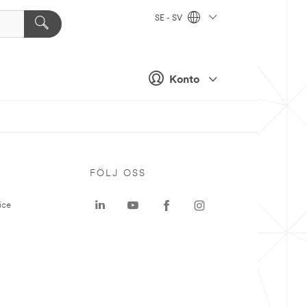
SE - SV
Konto
P
FÖLJ OSS
ice