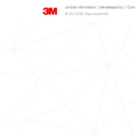
Juridisk information
|
Sekretesspolicy
|
Cook
© 3M 2026. Med ensamrätt.