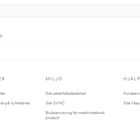
n
ER
MILJÖ
HJÄL
ter
Sök säkerhetsdatablad
Kundserv
ra på nyhetsbrev
Sök SVHC
Site Map
Bruksanvisning för medicinteknisk
product