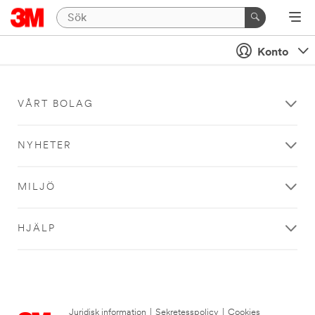
Konto
VÅRT BOLAG
NYHETER
MILJÖ
HJÄLP
Juridisk information
|
Sekretesspolicy
|
Cookies