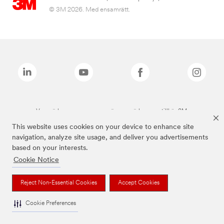
© 3M 2026. Med ensamrätt.
Varumärken som anges ovan är varumärken som tillhör 3M.
This website uses cookies on your device to enhance site
navigation, analyze site usage, and deliver you advertisements
based on your interests.
Cookie Notice
Reject Non-Essential Cookies
Accept Cookies
Cookie Preferences