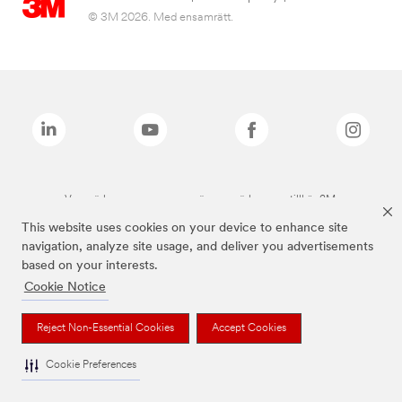
© 3M 2026. Med ensamrätt.
Varumärken som anges ovan är varumärken som tillhör 3M.
This website uses cookies on your device to enhance site
navigation, analyze site usage, and deliver you advertisements
based on your interests.
Cookie Notice
Reject Non-Essential Cookies
Accept Cookies
Cookie Preferences