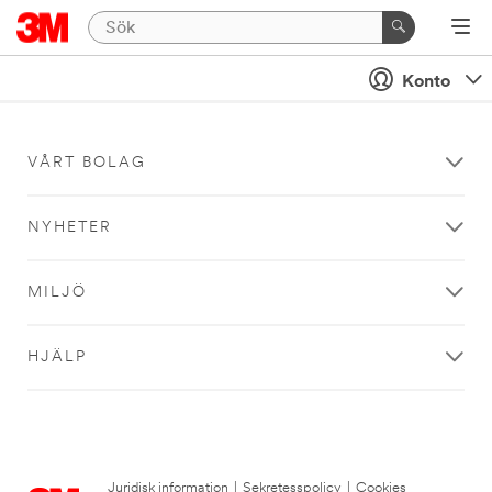
Konto
VÅRT BOLAG
NYHETER
MILJÖ
HJÄLP
Juridisk information
|
Sekretesspolicy
|
Cookies