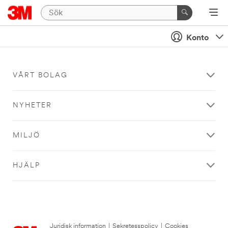
Konto
VÅRT BOLAG
NYHETER
MILJÖ
HJÄLP
Juridisk information
|
Sekretesspolicy
|
Cookies