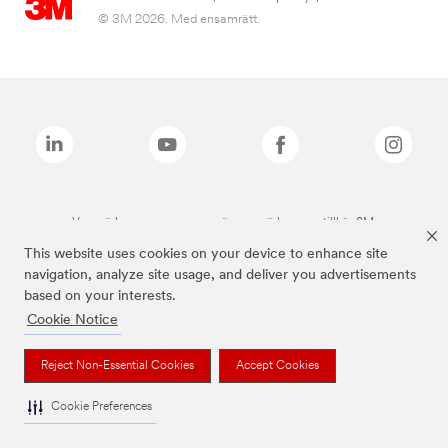
© 3M 2026. Med ensamrätt.
Varumärken som anges ovan är varumärken som tillhör 3M.
This website uses cookies on your device to enhance site
navigation, analyze site usage, and deliver you advertisements
based on your interests.
Cookie Notice
Reject Non-Essential Cookies
Accept Cookies
Cookie Preferences