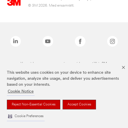
© 3M 2026. Med ensamrätt.
Varumärken som anges ovan är varumärken som tillhör 3M.
This website uses cookies on your device to enhance site
navigation, analyze site usage, and deliver you advertisements
based on your interests.
Cookie Notice
Reject Non-Essential Cookies
Accept Cookies
Cookie Preferences