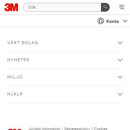
Konto
VÅRT BOLAG
NYHETER
MILJÖ
HJÄLP
Juridisk information
|
Sekretesspolicy
|
Cookies