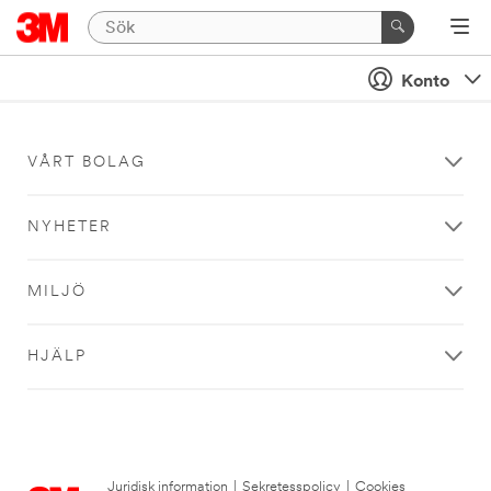
Konto
VÅRT BOLAG
NYHETER
MILJÖ
HJÄLP
Juridisk information
|
Sekretesspolicy
|
Cookies