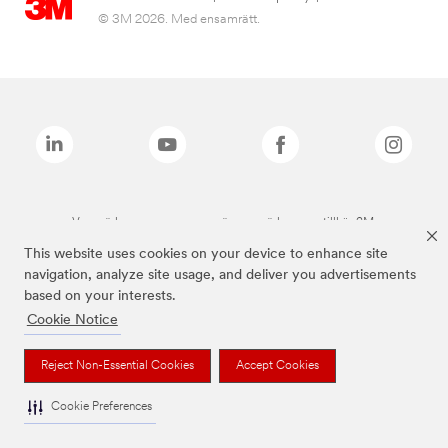
© 3M 2026. Med ensamrätt.
Varumärken som anges ovan är varumärken som tillhör 3M.
This website uses cookies on your device to enhance site
navigation, analyze site usage, and deliver you advertisements
based on your interests.
Cookie Notice
Reject Non-Essential Cookies
Accept Cookies
Cookie Preferences