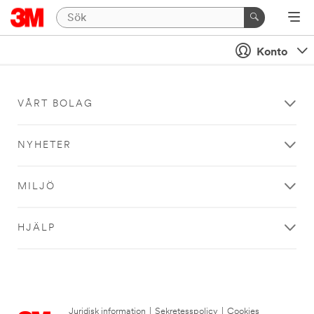
Konto
VÅRT BOLAG
NYHETER
MILJÖ
HJÄLP
Juridisk information
|
Sekretesspolicy
|
Cookies