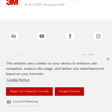
© 3M 2026. Med ensamrätt.
Varumärken som anges ovan är varumärken som tillhör 3M.
This website uses cookies on your device to enhance site
navigation, analyze site usage, and deliver you advertisements
based on your interests.
Cookie Notice
Reject Non-Essential Cookies
Accept Cookies
Cookie Preferences