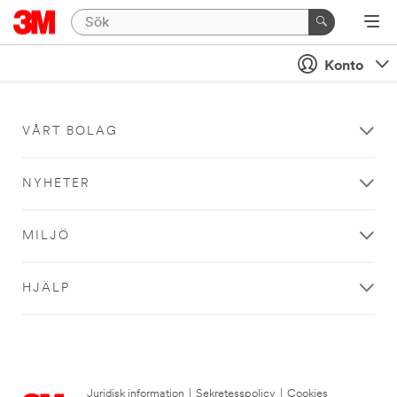
Konto
VÅRT BOLAG
NYHETER
MILJÖ
HJÄLP
Juridisk information
|
Sekretesspolicy
|
Cookies