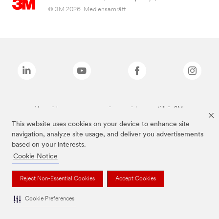
© 3M 2026. Med ensamrätt.
Varumärken som anges ovan är varumärken som tillhör 3M.
This website uses cookies on your device to enhance site
navigation, analyze site usage, and deliver you advertisements
based on your interests.
Cookie Notice
Reject Non-Essential Cookies
Accept Cookies
Cookie Preferences