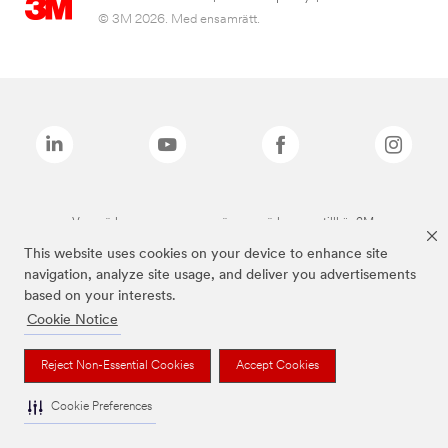
© 3M 2026. Med ensamrätt.
Varumärken som anges ovan är varumärken som tillhör 3M.
This website uses cookies on your device to enhance site
navigation, analyze site usage, and deliver you advertisements
based on your interests.
Cookie Notice
Reject Non-Essential Cookies
Accept Cookies
Cookie Preferences