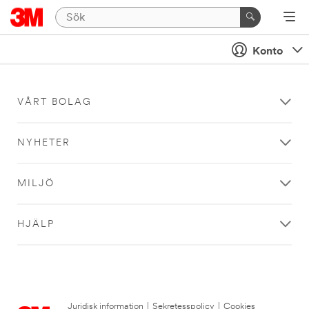
Konto
VÅRT BOLAG
NYHETER
MILJÖ
HJÄLP
Juridisk information
|
Sekretesspolicy
|
Cookies