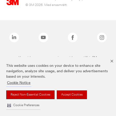
© 3M 2026. Med ensamrätt.
Varumärken som anges ovan är varumärken som tillhör 3M.
This website uses cookies on your device to enhance site
navigation, analyze site usage, and deliver you advertisements
based on your interests.
Cookie Notice
Reject Non-Essential Cookies
Accept Cookies
Cookie Preferences