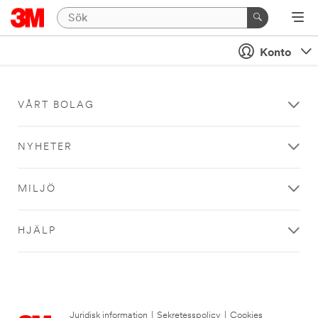
Konto
VÅRT BOLAG
NYHETER
MILJÖ
HJÄLP
Juridisk information
|
Sekretesspolicy
|
Cookies