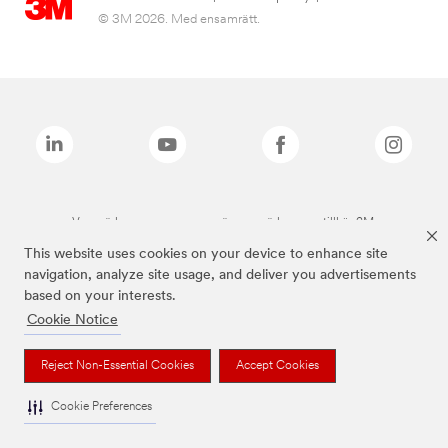
© 3M 2026. Med ensamrätt.
Varumärken som anges ovan är varumärken som tillhör 3M.
This website uses cookies on your device to enhance site
navigation, analyze site usage, and deliver you advertisements
based on your interests.
Cookie Notice
Reject Non-Essential Cookies
Accept Cookies
Cookie Preferences