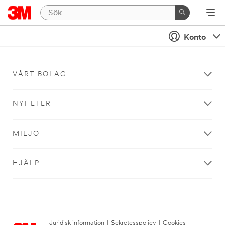
Konto
VÅRT BOLAG
NYHETER
MILJÖ
HJÄLP
Juridisk information
|
Sekretesspolicy
|
Cookies