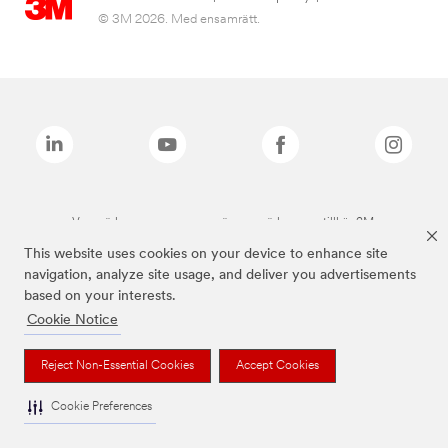
© 3M 2026. Med ensamrätt.
Varumärken som anges ovan är varumärken som tillhör 3M.
This website uses cookies on your device to enhance site
navigation, analyze site usage, and deliver you advertisements
based on your interests.
Cookie Notice
Reject Non-Essential Cookies
Accept Cookies
Cookie Preferences