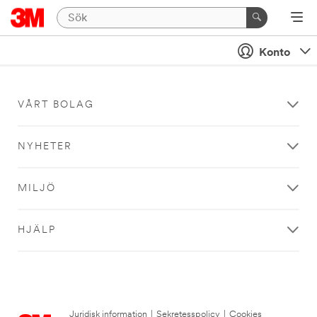
Konto
VÅRT BOLAG
NYHETER
MILJÖ
HJÄLP
Juridisk information
|
Sekretesspolicy
|
Cookies