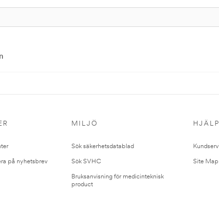
n
ER
MILJÖ
HJÄL
ter
Sök säkerhetsdatablad
Kundserv
ra på nyhetsbrev
Sök SVHC
Site Map
Bruksanvisning för medicinteknisk
product