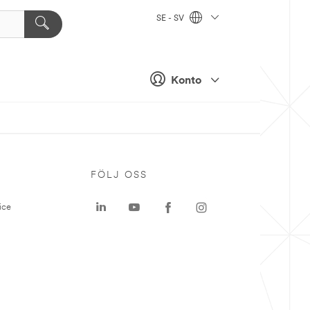
SE - SV
Konto
P
FÖLJ OSS
ice