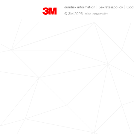
Juridisk information
|
Sekretesspolicy
|
Cook
© 3M 2026. Med ensamrätt.