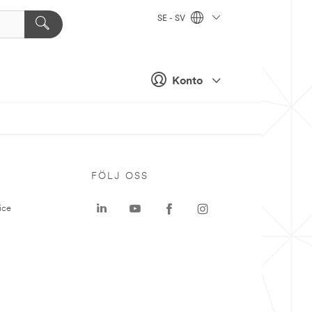
SE - SV
Konto
P
FÖLJ OSS
ice