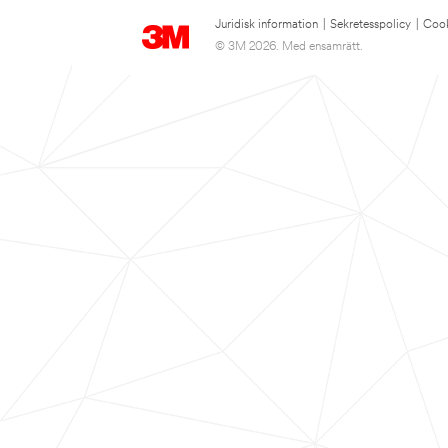
Juridisk information
|
Sekretesspolicy
|
Cook
© 3M 2026. Med ensamrätt.