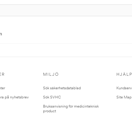
n
ER
MILJÖ
HJÄL
ter
Sök säkerhetsdatablad
Kundserv
ra på nyhetsbrev
Sök SVHC
Site Map
Bruksanvisning för medicinteknisk
product