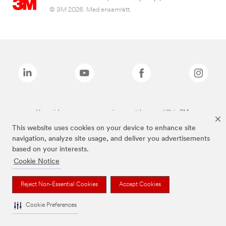
© 3M 2026. Med ensamrätt.
Varumärken som anges ovan är varumärken som tillhör 3M.
This website uses cookies on your device to enhance site
navigation, analyze site usage, and deliver you advertisements
based on your interests.
Cookie Notice
Reject Non-Essential Cookies
Accept Cookies
Cookie Preferences