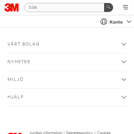
Konto
VÅRT BOLAG
NYHETER
MILJÖ
HJÄLP
Juridisk information
|
Sekretesspolicy
|
Cookies