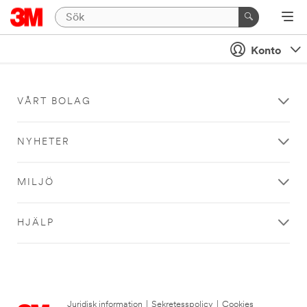
Konto
VÅRT BOLAG
NYHETER
MILJÖ
HJÄLP
Juridisk information
|
Sekretesspolicy
|
Cookies