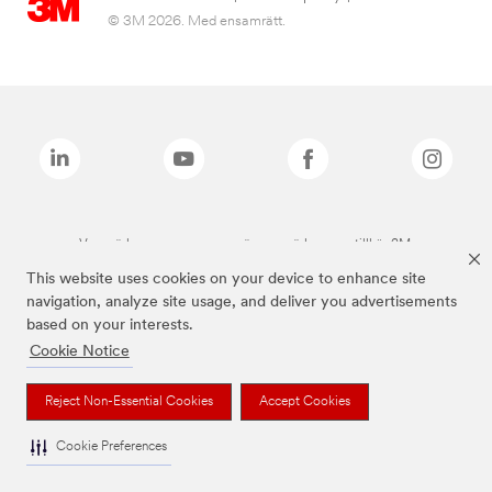
© 3M 2026. Med ensamrätt.
Varumärken som anges ovan är varumärken som tillhör 3M.
This website uses cookies on your device to enhance site
navigation, analyze site usage, and deliver you advertisements
based on your interests.
Cookie Notice
Reject Non-Essential Cookies
Accept Cookies
Cookie Preferences