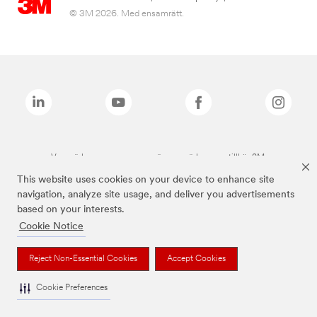
© 3M 2026. Med ensamrätt.
Varumärken som anges ovan är varumärken som tillhör 3M.
This website uses cookies on your device to enhance site
navigation, analyze site usage, and deliver you advertisements
based on your interests.
Cookie Notice
Reject Non-Essential Cookies
Accept Cookies
Cookie Preferences