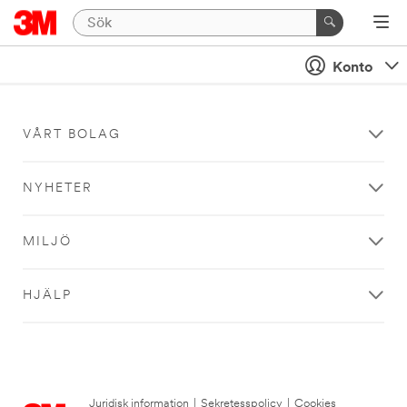
Konto
VÅRT BOLAG
NYHETER
MILJÖ
HJÄLP
Juridisk information
|
Sekretesspolicy
|
Cookies