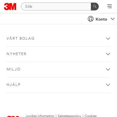
Konto
VÅRT BOLAG
NYHETER
MILJÖ
HJÄLP
Juridisk information
|
Sekretesspolicy
|
Cookies