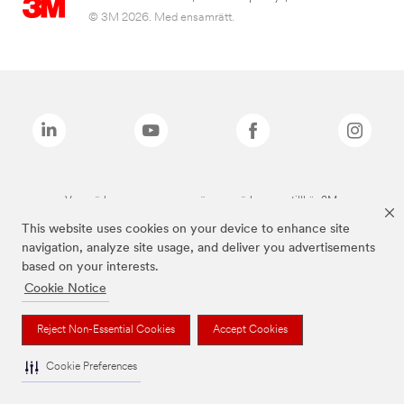
© 3M 2026. Med ensamrätt.
Varumärken som anges ovan är varumärken som tillhör 3M.
This website uses cookies on your device to enhance site
navigation, analyze site usage, and deliver you advertisements
based on your interests.
Cookie Notice
Reject Non-Essential Cookies
Accept Cookies
Cookie Preferences