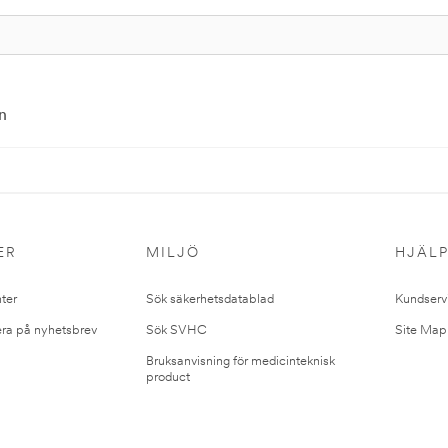
n
ER
MILJÖ
HJÄL
ter
Sök säkerhetsdatablad
Kundserv
ra på nyhetsbrev
Sök SVHC
Site Map
Bruksanvisning för medicinteknisk
product