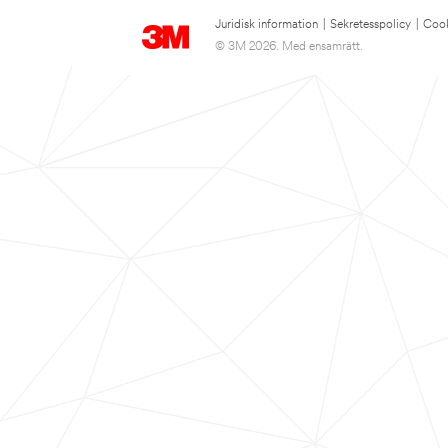
Juridisk information
|
Sekretesspolicy
|
Cook
© 3M 2026. Med ensamrätt.