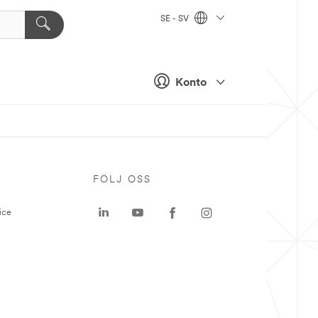
SE - SV
Konto
P
FÖLJ OSS
ice