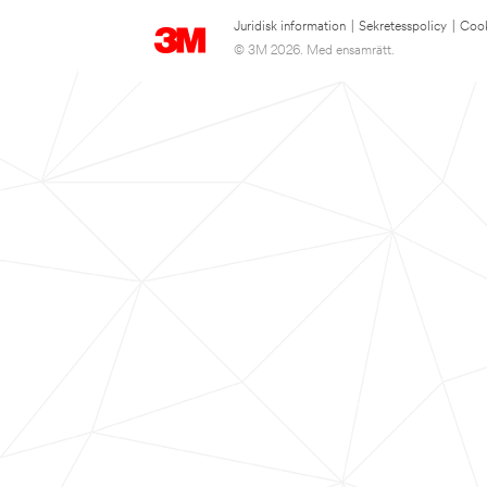
Juridisk information
|
Sekretesspolicy
|
Cook
© 3M 2026. Med ensamrätt.