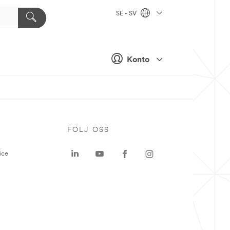
SE - SV
Konto
P
FÖLJ OSS
ice