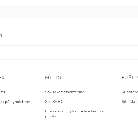
n
ER
MILJÖ
HJÄL
ter
Sök säkerhetsdatablad
Kundserv
ra på nyhetsbrev
Sök SVHC
Site Map
Bruksanvisning för medicinteknisk
product