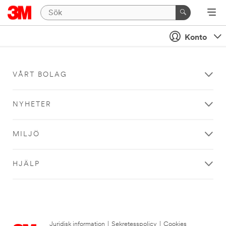
Konto
VÅRT BOLAG
NYHETER
MILJÖ
HJÄLP
Juridisk information
|
Sekretesspolicy
|
Cookies