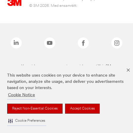
© 3M 2026. Med ensamrätt.
Varumärken som anges ovan är varumärken som tillhör 3M.
This website uses cookies on your device to enhance site
navigation, analyze site usage, and deliver you advertisements
based on your interests.
Cookie Notice
Reject Non-Essential Cookies
Accept Cookies
Cookie Preferences