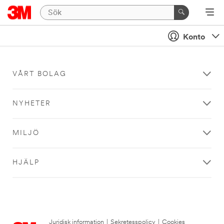
Konto
VÅRT BOLAG
NYHETER
MILJÖ
HJÄLP
Juridisk information
|
Sekretesspolicy
|
Cookies