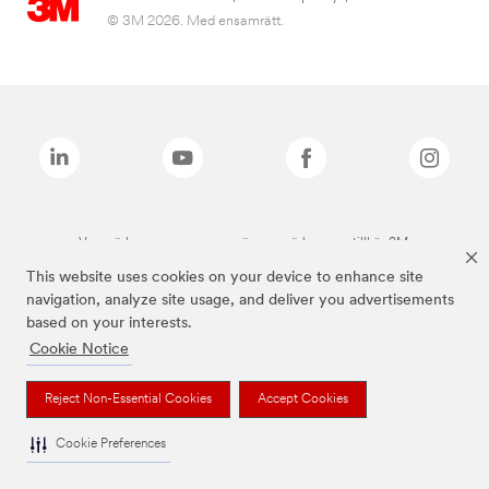
© 3M 2026. Med ensamrätt.
Varumärken som anges ovan är varumärken som tillhör 3M.
This website uses cookies on your device to enhance site
navigation, analyze site usage, and deliver you advertisements
based on your interests.
Cookie Notice
Reject Non-Essential Cookies
Accept Cookies
Cookie Preferences