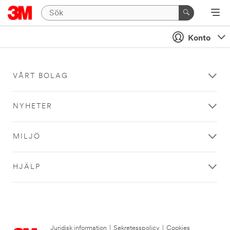
Konto
VÅRT BOLAG
NYHETER
MILJÖ
HJÄLP
Juridisk information
|
Sekretesspolicy
|
Cookies