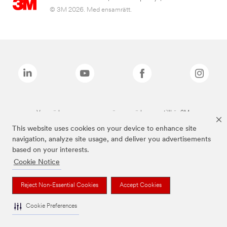
© 3M 2026. Med ensamrätt.
Varumärken som anges ovan är varumärken som tillhör 3M.
This website uses cookies on your device to enhance site
navigation, analyze site usage, and deliver you advertisements
based on your interests.
Cookie Notice
Reject Non-Essential Cookies
Accept Cookies
Cookie Preferences