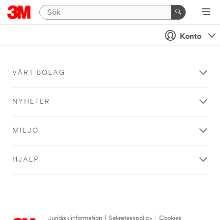
Konto
VÅRT BOLAG
NYHETER
MILJÖ
HJÄLP
Juridisk information
|
Sekretesspolicy
|
Cookies