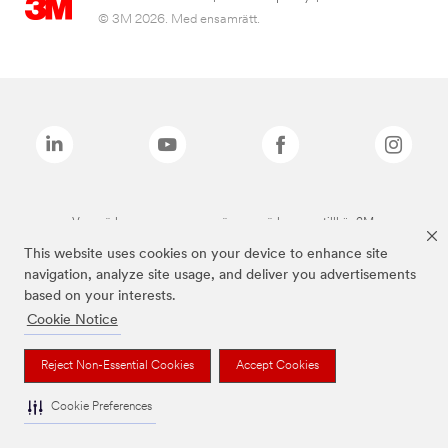
© 3M 2026. Med ensamrätt.
Varumärken som anges ovan är varumärken som tillhör 3M.
This website uses cookies on your device to enhance site
navigation, analyze site usage, and deliver you advertisements
based on your interests.
Cookie Notice
Reject Non-Essential Cookies
Accept Cookies
Cookie Preferences