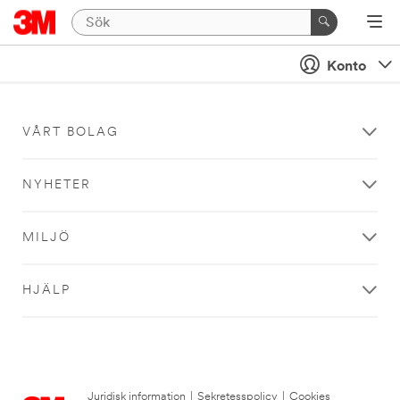
Konto
VÅRT BOLAG
NYHETER
MILJÖ
HJÄLP
Juridisk information
|
Sekretesspolicy
|
Cookies