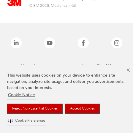
© 3M 2026. Med ensamrätt.
Varumärken som anges ovan är varumärken som tillhör 3M.
This website uses cookies on your device to enhance site
navigation, analyze site usage, and deliver you advertisements
based on your interests.
Cookie Notice
Reject Non-Essential Cookies
Accept Cookies
Cookie Preferences