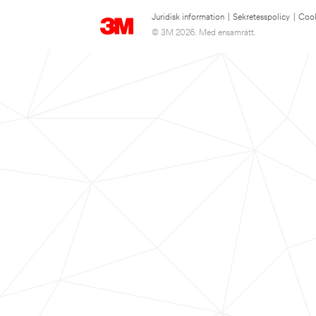
Juridisk information
|
Sekretesspolicy
|
Cook
© 3M 2026. Med ensamrätt.