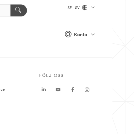
SE - SV
Konto
P
FÖLJ OSS
ice