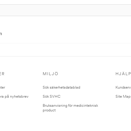
n
ER
MILJÖ
HJÄL
ter
Sök säkerhetsdatablad
Kundserv
ra på nyhetsbrev
Sök SVHC
Site Map
Bruksanvisning för medicinteknisk
product