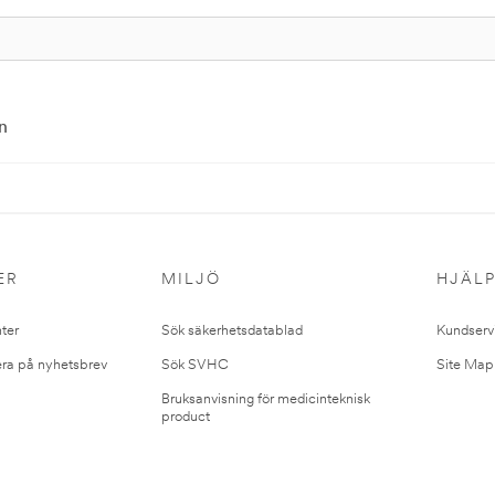
n
ER
MILJÖ
HJÄL
ter
Sök säkerhetsdatablad
Kundserv
ra på nyhetsbrev
Sök SVHC
Site Map
Bruksanvisning för medicinteknisk
product