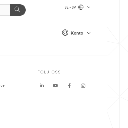
SE - SV
Konto
P
FÖLJ OSS
ice