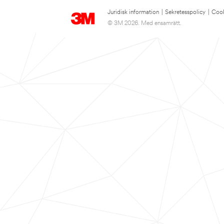
Juridisk information
|
Sekretesspolicy
|
Cook
© 3M 2026. Med ensamrätt.