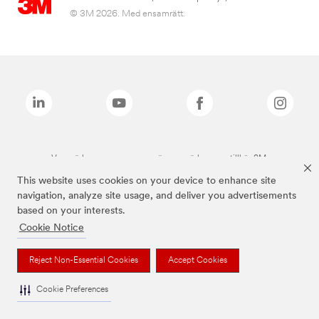
© 3M 2026. Med ensamrätt.
Varumärken som anges ovan är varumärken som tillhör 3M.
This website uses cookies on your device to enhance site
navigation, analyze site usage, and deliver you advertisements
based on your interests.
Cookie Notice
Reject Non-Essential Cookies
Accept Cookies
Cookie Preferences