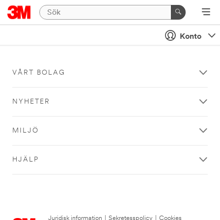
Konto
VÅRT BOLAG
NYHETER
MILJÖ
HJÄLP
Juridisk information
|
Sekretesspolicy
|
Cookies