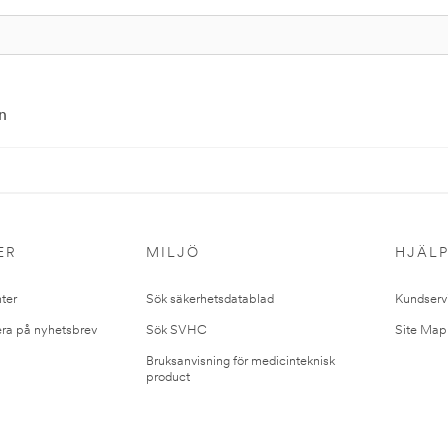
n
ER
MILJÖ
HJÄL
ter
Sök säkerhetsdatablad
Kundserv
ra på nyhetsbrev
Sök SVHC
Site Map
Bruksanvisning för medicinteknisk
product