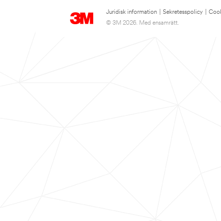
Juridisk information
|
Sekretesspolicy
|
Cook
© 3M 2026. Med ensamrätt.