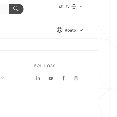
SE - SV
Konto
P
FÖLJ OSS
ice