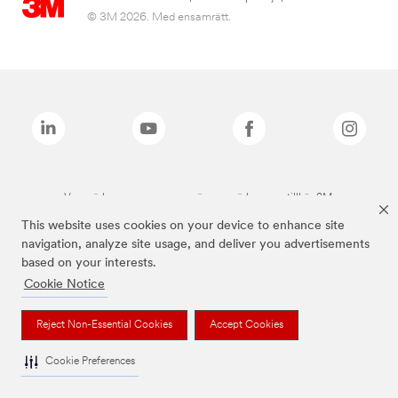
© 3M 2026. Med ensamrätt.
Varumärken som anges ovan är varumärken som tillhör 3M.
This website uses cookies on your device to enhance site
navigation, analyze site usage, and deliver you advertisements
based on your interests.
Cookie Notice
Reject Non-Essential Cookies
Accept Cookies
Cookie Preferences