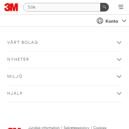
Konto
VÅRT BOLAG
NYHETER
MILJÖ
HJÄLP
Juridisk information
|
Sekretesspolicy
|
Cookies